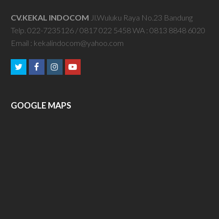
CV.KEKAL INDOCOM
Jl.Wuluku Raya No.23 Bandung
Telp. 022-7235126 / 0817 022 5458 WA : 0813 8848 6020
Email : kekalindocom@yahoo.com
Twitter
Facebook
Instagram
Youtube
GOOGLE MAPS