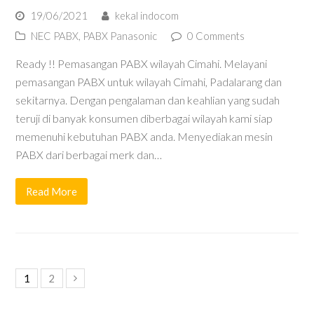
19/06/2021
kekal indocom
NEC PABX
,
PABX Panasonic
0 Comments
Ready !! Pemasangan PABX wilayah Cimahi. Melayani
pemasangan PABX untuk wilayah Cimahi, Padalarang dan
sekitarnya. Dengan pengalaman dan keahlian yang sudah
teruji di banyak konsumen diberbagai wilayah kami siap
memenuhi kebutuhan PABX anda. Menyediakan mesin
PABX dari berbagai merk dan…
Read More
1
2
Next