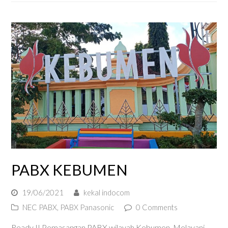
PABX KEBUMEN
19/06/2021
kekal indocom
NEC PABX
,
PABX Panasonic
0 Comments
Ready !! Pemasangan PABX wilayah Kebumen. Melayani