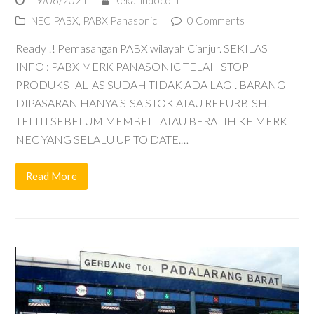
19/06/2021
kekal indocom
NEC PABX
,
PABX Panasonic
0 Comments
Ready !! Pemasangan PABX wilayah Cianjur. SEKILAS
INFO : PABX MERK PANASONIC TELAH STOP
PRODUKSI ALIAS SUDAH TIDAK ADA LAGI. BARANG
DIPASARAN HANYA SISA STOK ATAU REFURBISH.
TELITI SEBELUM MEMBELI ATAU BERALIH KE MERK
NEC YANG SELALU UP TO DATE.…
Read More