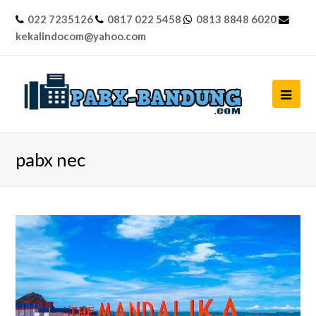
022 7235126
0817 022 5458
0813 8848 6020
kekalindocom@yahoo.com
Ope
Mob
Men
pabx nec