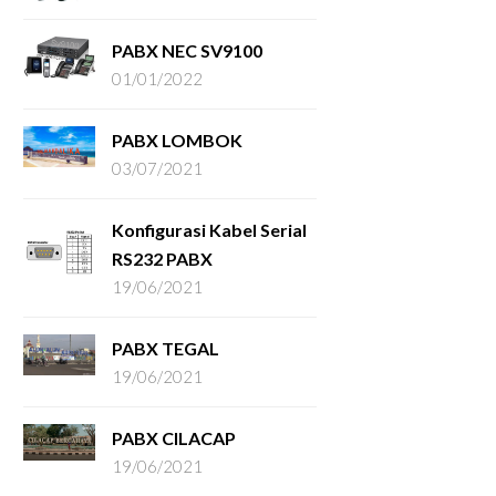
PABX NEC SV9100
01/01/2022
PABX LOMBOK
03/07/2021
Konfigurasi Kabel Serial
RS232 PABX
19/06/2021
PABX TEGAL
19/06/2021
PABX CILACAP
19/06/2021