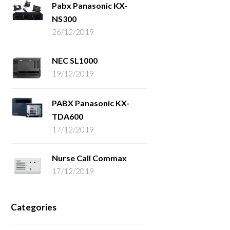
Pabx Panasonic KX-
NS300
26/12/2019
NEC SL1000
19/12/2019
PABX Panasonic KX-
TDA600
17/12/2019
Nurse Call Commax
17/12/2019
Categories