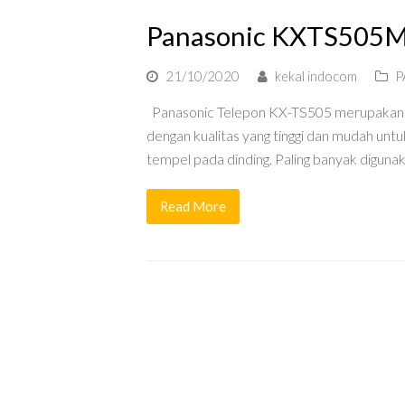
Panasonic KXTS505M
21/10/2020
kekal indocom
P
Panasonic Telepon KX-TS505 merupakan te
dengan kualitas yang tinggi dan mudah un
tempel pada dinding. Paling banyak digun
Read More