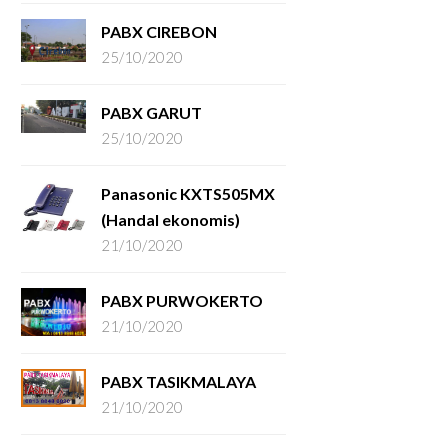
PABX CIREBON
25/10/2020
PABX GARUT
25/10/2020
Panasonic KXTS505MX
(Handal ekonomis)
21/10/2020
PABX PURWOKERTO
21/10/2020
PABX TASIKMALAYA
21/10/2020