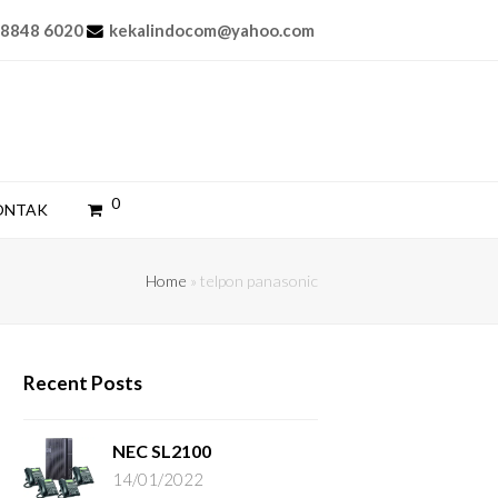
 8848 6020
kekalindocom@yahoo.com
0
ONTAK
Home
»
telpon panasonic
Recent Posts
NEC SL2100
14/01/2022