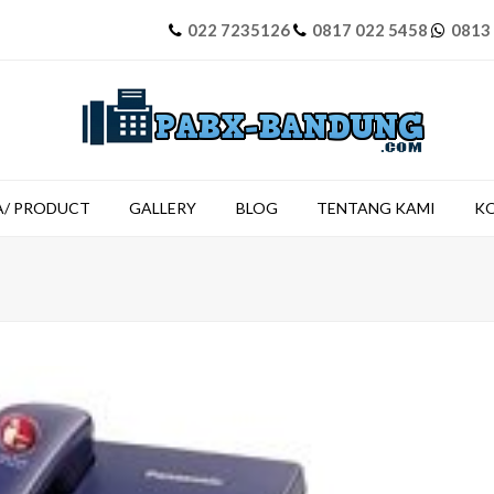
022 7235126
0817 022 5458
0813
A/ PRODUCT
GALLERY
BLOG
TENTANG KAMI
K